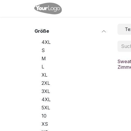
Zum Inhalt springen
Home
Shop
Veranstalt
Tex
Größe
4XL
S
M
Sweat
L
Zimm
XL
2XL
3XL
4XL
5XL
10
XS